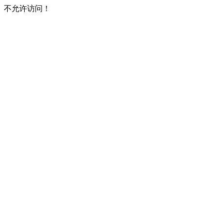
不允许访问！