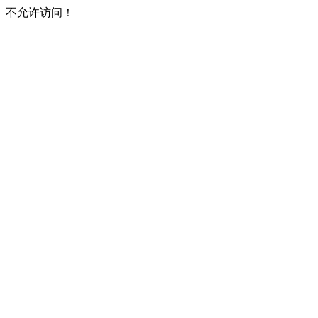
不允许访问！