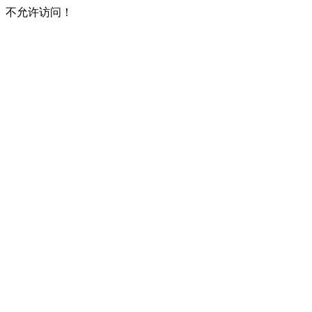
不允许访问！