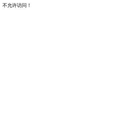
不允许访问！