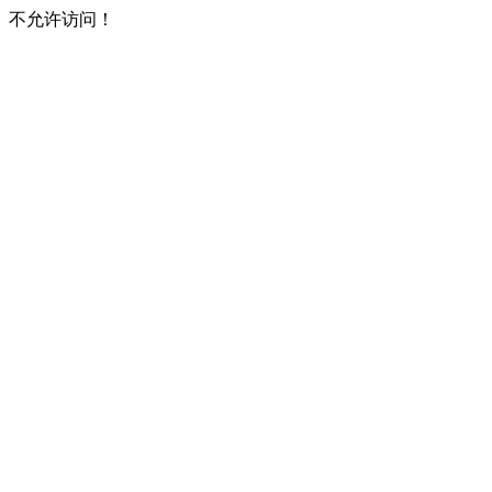
不允许访问！