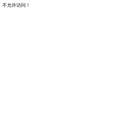
不允许访问！